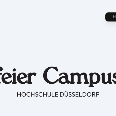
H
feier Campu
HOCHSCHULE DÜSSELDORF