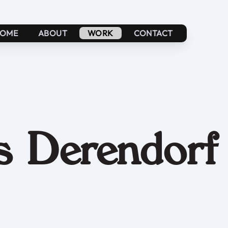
OME
ABOUT
WORK
CONTACT
s Derendorf